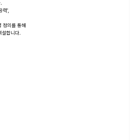
.
력',
성 정의를 통해
역설합니다.