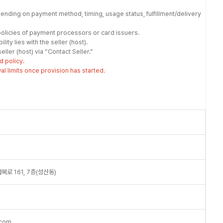
nding on payment method, timing, usage status, fulfillment/delivery
olicies of payment processors or card issuers.
ity lies with the seller (host).
ller (host) via “Contact Seller.”
d policy.
 limits once provision has started.
로 161, 7층(성산동)
.com