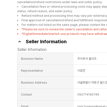
cancellation/refund restrictions under laws and seller policy.
Cancellation fees or refund processing costs may apply depe
status, refund reason, and seller policy.
Refund method and processing time may vary per external p
Final approval of cancellation/refund and fulfillment responsibil
For matters not listed on the sales page, please contact the se
*Please be sure to review the seller’s cancellation and refun
*Digital/immediate/started-use products may have withdrawal
Seller Information
Seller Information
Business Name
주식회사 불사조
Representative
이효찬
Business Address
서울특별시 마포구 월드컵북
Contact
050714160749
Email
pnix2onepis@gmail