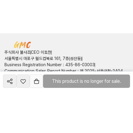
주식회사 불사조
CEO 이효찬
서울특별시 마포구 월드컵북로 161, 7층(성산동)
Business Registration Number
:
435-86-03003
Communication Sales Report Number
:
제 2025-서울금천-2404
호
This product is no longer for sale.
Create your
course
Customer Center
Contact Information
:
050714160749
shop
Email
:
pnix2onepis@gmail.com
Terms of Service
Privacy Policy
©
2026
주식회사 불사조
All rights reserved
호스팅제공 : 런모아